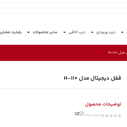
درب ورودی
درب اتاقی
سایر محصولات
رضایت مشتری
 H-110
قفل دیجیتال مدل H-110
توضیحات محصول
(بدون دیدگاه)




