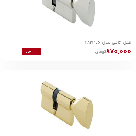
قفل اتاقی مدل 2823LX
870,000
تومان
مشاهده