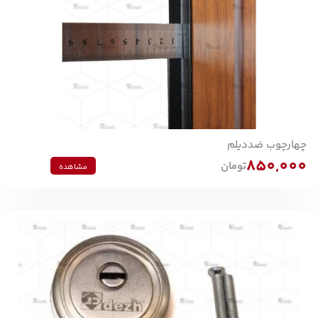
چهارچوب ضددیلم
850,000
تومان
مشاهده