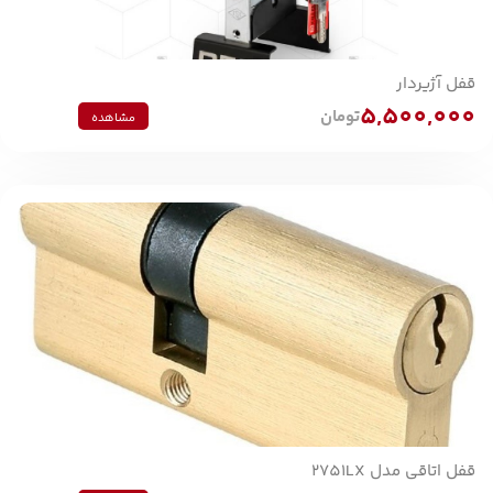
قفل آژیردار
5,500,000
تومان
مشاهده
قفل اتاقی مدل 2751LX