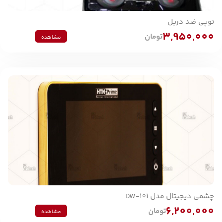
توپی ضد دریل
3,950,000
تومان
مشاهده
چشمی دیجیتال مدل DW-101
6,200,000
تومان
مشاهده