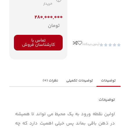
خریدار
280,000,000
تومان
تماس با
کارشناسان فروش
(بدون دیدگاه)





توضیحات
توضیحات تکمیلی
نظرات (0)
توضیحات
اولین نقطه ورود به یک محیط می تواند تا همیشه
در ذهن باقی بماند پس خیلی اهمیت دارد که چه