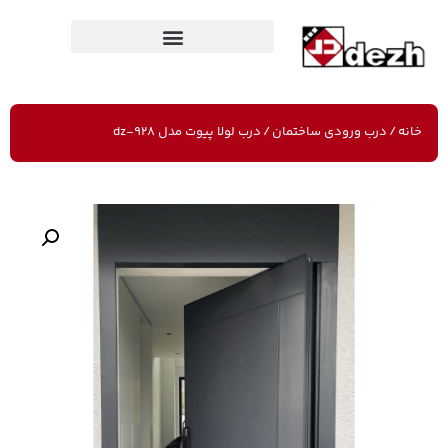
خانه
/
درب ورودی ساختمان
/ درب لولا پیوت مدل dz-928