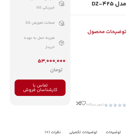
مدل DZ-425
فیزیکی کالا
ضمانت تعویض کالا
توضیحات محصول
هزینه حمل به عهده
خریدار
53,000,000
تومان
تماس با
کارشناسان فروش
(بدون دیدگاه)





توضیحات
توضیحات تکمیلی
نظرات (0)