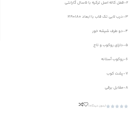
2-قفل کاله اصل ترکیه با 5سال گارانتی
3-درب لابی تک قاب با ابعاد 180*219
4-دو طرف شیشه خور
5-دارای روکوب و تاج
6-روکوب آستانه
7-پشت کوب
8-مقابل برقی
(بدون دیدگاه)




