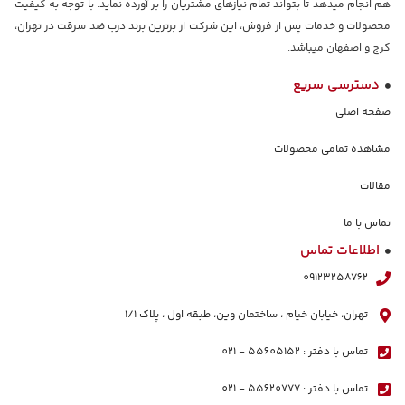
هم انجام میدهد تا بتواند تمام نیازهای مشتریان را بر آورده نماید. با توجه به کیفیت
محصولات و خدمات پس از فروش، این شرکت از برترین برند درب ضد سرقت در تهران،
کرج و اصفهان میباشد.
دسترسی سریع
صفحه اصلی
مشاهده تمامی محصولات
مقالات
تماس با ما
اطلاعات تماس
09123258762
تهران، خیابان خیام ، ساختمان وین، طبقه اول ، پلاک ١/١
تماس با دفتر : 55605152 - 021
تماس با دفتر : 55620777 - 021