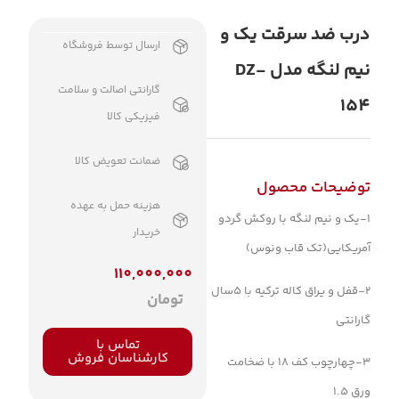
درب ضد سرقت یک و
ارسال توسط فروشگاه
نیم لنگه مدل DZ-
گارانتی اصالت و سلامت
154
فیزیکی کالا
ضمانت تعویض کالا
توضیحات محصول
هزینه حمل به عهده
1-یک و نیم لنگه با روکش گردو
خریدار
آمریکایی(تک قاب ونوس)
110,000,000
2-قفل و یراق کاله ترکیه با 5سال
تومان
گارانتی
تماس با
کارشناسان فروش
3-چهارچوب کف 18 با ضخامت
ورق 1.5