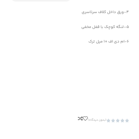
4-ورق داخل کلاف سرتاسری
5-لنگه کوچک با قفل مخفی
6-ام دی اف 10 میل ترک
(بدون دیدگاه)




