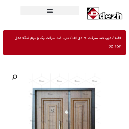
خانه
/
درب ضد سرقت ام دی اف
/ درب ضد سرقت یک و نیم لنگه مدل
DZ-154