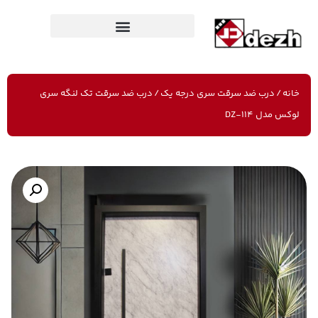
خانه
/
درب ضد سرقت سری درجه یک
/ درب ضد سرقت تک لنگه سری
لوکس مدل DZ-114