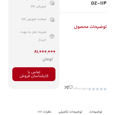
DZ-114
فیزیکی کالا
ضمانت تعویض کالا
توضیحات محصول
هزینه حمل به عهده
خریدار
81,000,000
تومان
تماس با
کارشناسان فروش
(بدون دیدگاه)





توضیحات
توضیحات تکمیلی
نظرات (0)