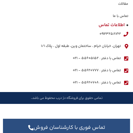
مقالات
تماس با ما
اطلاعات تماس
09123258762
تهران، خیابان خیام ، ساختمان وین، طبقه اول ، پلاک ١/١
تماس با دفتر : 55605152 - 021
تماس با دفتر : 55620777 - 021
تماس با دفتر : 55620708 - 021
تمامی حقوق برای فروشگاه دژ درب محفوظ می باشد.
تماس فوری با کارشناسان فروش