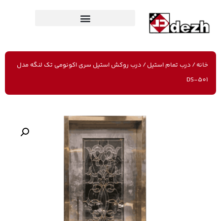
خانه
/
درب تمام استیل
/ درب روکش استیل سری اکونومی تک لنگه مدل
DS-501