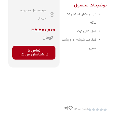
توضیحات محصول
هزینه حمل به عهده
درب روکش استیل تک
خریدار
لنگه
35,500,000
قفل کالی ترک
تومان
ضخامت شیشه رو و پشت
6میل
تماس با
کارشناسان فروش
(بدون دیدگاه)




