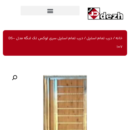
خانه
/
درب تمام استیل
/ درب تمام استیل سری لوکس تک لنگه مدل DS-
107