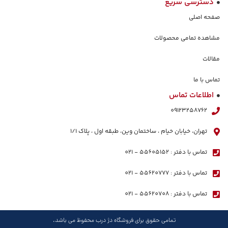
دسترسی سریع
صفحه اصلی
مشاهده تمامی محصولات
مقالات
تماس با ما
اطلاعات تماس
09123258762
تهران، خیابان خیام ، ساختمان وین، طبقه اول ، پلاک ١/١
تماس با دفتر : 55605152 - 021
تماس با دفتر : 55620777 - 021
تماس با دفتر : 55620708 - 021
تمامی حقوق برای فروشگاه دژ درب محفوظ می باشد.