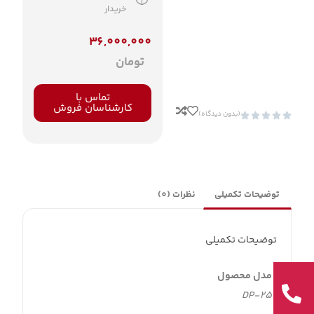
خریدار
36,000,000
تومان
تماس با
کارشناسان فروش
(بدون دیدگاه)





توضیحات تکمیلی
نظرات (0)
توضیحات تکمیلی
مدل محصول
DP-25