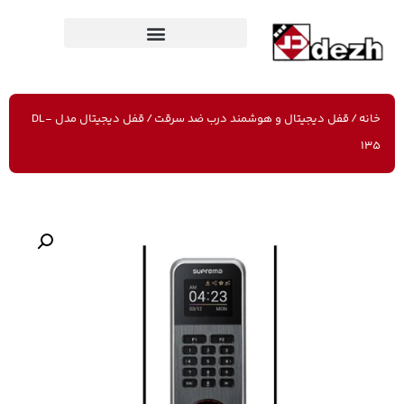
خانه
/
قفل دیجیتال و هوشمند درب ضد سرقت
/ قفل دیجیتال مدل DL-
135