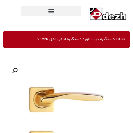
خانه
/
دستگیره درب اتاق
/ دستگیره اتاقی مدل 6952R