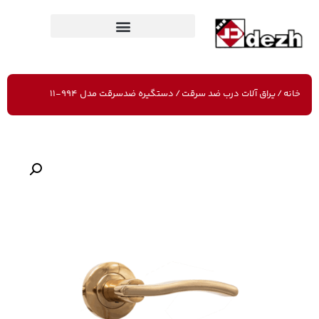
خانه
/
یراق آلات درب ضد سرقت
/ دستگیره ضدسرقت مدل 994-11