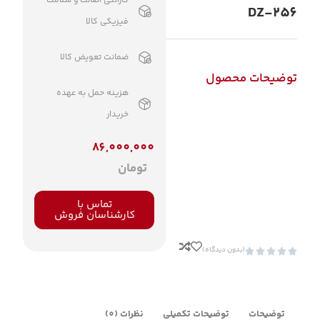
گارانتی اصالت و سلامت
DZ-256
فیزیکی کالا
ضمانت تعویض کالا
توضیحات محصول
هزینه حمل به عهده
خریدار
86,000,000
تومان
تماس با
کارشناسان فروش
(بدون دیدگاه)





توضیحات
توضیحات تکمیلی
نظرات (0)