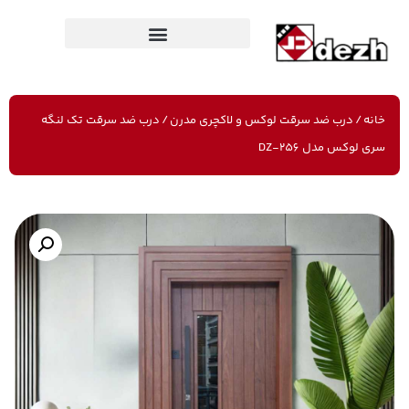
خانه
/
درب ضد سرقت لوکس و لاکچری مدرن
/ درب ضد سرقت تک لنگه
سری لوکس مدل DZ-256