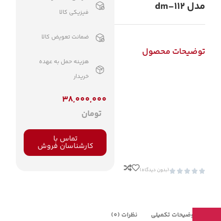
مدل dm-112
فیزیکی کالا
ضمانت تعویض کالا
توضیحات محصول
هزینه حمل به عهده
خریدار
38,000,000
تومان
تماس با
کارشناسان فروش
(بدون دیدگاه)





توضیحات تکمیلی
نظرات (0)