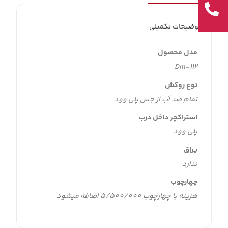
توضیحات تکمیلی
مدل محصول
Dm-112
نوع روکش
تمام ضد آب از جس پلی وود
استراکچر داخل درب
پلی وود
یراق
ندارد
چهارچوب
هزینه با چهارچوب 5/500/000 اضافه میشود