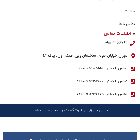
مقالات
تماس با ما
اطلاعات تماس
09123258762
تهران، خیابان خیام ، ساختمان وین، طبقه اول ، پلاک ١/١
تماس با دفتر : 55605152 - 021
تماس با دفتر : 55620777 - 021
تماس با دفتر : 55620708 - 021
تمامی حقوق برای فروشگاه دژ درب محفوظ می باشد.